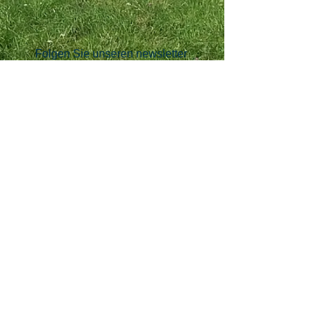
Folgen Sie unseren newsletter
senden
IMPRESSUM
Atelier Camargo Klasen
Sofia Camargo & Thomas EJ Klasen
Katzlerstr. 15, 10829 Berlin
0049-177-4311304
ateliercamargoklasen@yahoo.de
www.qr8or.work