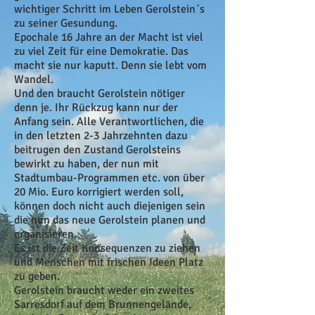
wichtiger Schritt im Leben Gerolstein´s
zu seiner Gesundung.
Epochale 16 Jahre an der Macht ist viel
zu viel Zeit für eine Demokratie. Das
macht sie nur kaputt. Denn sie lebt vom
Wandel.
Und den braucht Gerolstein nötiger
denn je. Ihr Rückzug kann nur der
Anfang sein. Alle Verantwortlichen, die
in den letzten 2-3 Jahrzehnten dazu
beitrugen den Zustand Gerolsteins
bewirkt zu haben, der nun mit
Stadtumbau-Programmen etc. von über
20 Mio. Euro korrigiert werden soll,
können doch nicht auch diejenigen sein
die nun das neue Gerolstein planen und
organisieren.
Es ist die Zeit Konsequenzen zu ziehen
und Menschen mit frischen Ideen Platz
zu geben.
Gerolstein braucht weder ein zweites
Sarresdorf auf dem Brunnengelände,