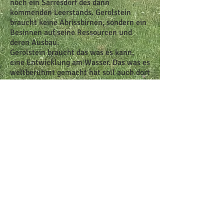
noch ein Sarresdorf des dann
kommenden Leerstands. Gerolstein
braucht keine Abrissbirnen, sondern ein
Besinnen auf seine Ressourcen und
deren Ausbau.
Gerolstein braucht das was es kann,
eine Entwicklung am Wasser. Das was es
weltberühmt gemacht hat soll auch dort
bleiben, bei seinen Quellen.
Wasser-Institut, Aqua-Park, SPA und
neues Besucherzentrum, etc.. Die
Herausforderungen sind groß, die
Möglichkeiten auch.
Mitnichten braucht es zukünftig
Menschen in Verantwortung und
Konzepte der Stadtentwicklung die
bevorzugt aufs Geld schauen. Sollte es
bisher so gewesen sein? Gerolstein
selbst ist in diesen Zeiten auf der Suche
sich zu finden und dazu braucht es keine
Gier, sondern Kompetenz.
Diese kann dann auch gerecht entlohnt