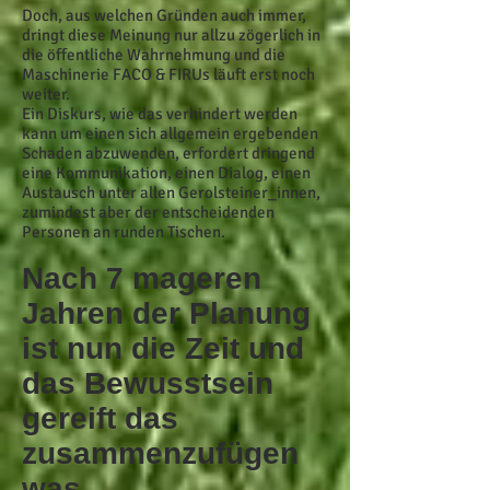
Doch, aus welchen Gründen auch immer,
dringt diese Meinung nur allzu zögerlich in
die öffentliche Wahrnehmung und die
Maschinerie FACO & FIRUs läuft erst noch
weiter.
Ein Diskurs, wie das verhindert werden
kann um einen sich allgemein ergebenden
Schaden abzuwenden, erfordert dringend
eine Kommunikation, einen Dialog, einen
Austausch unter allen Gerolsteiner_innen,
zumindest aber der entscheidenden
Personen an runden Tischen.
Nach 7 mageren
Jahren der Planung
ist nun die Zeit und
das Bewusstsein
gereift das
zusammenzufügen
was