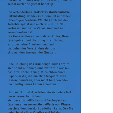
nur unmittelbarer Nutznießer wäre, sondern
selbst auch dringlichst benötigt.
S
ie verhinderten Gerolsteins städtebauliche
Entwicklung:
wieder zu einem Ort mit einem
lebendigen Zentrum. Welches sich aus der
Talsohle speist und auch GEROLSTEINER
verlassen und seine Verweisung mit zu
verantworten hat.
Die Genese dieses besonderen Ortes, Ihrem
Quellgebiet und Ursprung Ihrer Firma,
erfordert eine Anerkennung und
tiefgehendes Verständnis der dort
strömenden Energie: der Quellen.
Eine Belebung des Brunnengeländes ergibt
sich somit nur durch eine weiterhin wasser-
basierte Nachnutzung. Mitnichten durch
Supermärkte, die nur Orte frequentieren
lassen, benutzen, aber nicht beleben oder
nachhaltig neues Leben erzeugen.
Und, nicht zuletzt, würden Sie sich ohne Not
der wissenschaftlichen,
zivilgesellschaftlichen und ökologischen
Quellen eines
neuen Mehr-Werts von Wasser
beschneiden, der dort gedeihen kann.
Den Sie
beim Schutz Ihrer Quellen und bei der