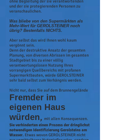
ohne Begleitung der sie verantwortenden
und der sie protegierenden Personen zu
veranschaulichen.
Was bliebe von den Supermärkten als
Mehr-Wert für GEROLSTEINER noch
übrig?
Bestenfalls NICHTS.
Aber selbst das wird Ihnen wohl kaum
vergönnt sein.
Denn der destruktive Ansatz der gesamten
Planung, von diversen Abrissen im gesamten
Stadtgebiet bis zu einer völlig
verantwortungslosen Nutzung Ihres
vorrangigen Quellbereichs mit profanen
Supermarktbauten, würde GEROLSTEINER
sehr bald selbst zum Verhängnis werden.
Nicht nur, dass Sie auf dem Brunnengelände
Fremder im
eigenen Haus
,
würden
mit allen Konsequenzen.
Sie verhinderten einen Prozess der dringlichst
notwendigen Identifizierung Gerolsteins am
Wasser.
Etwas wovon GEROLSTEINER nicht