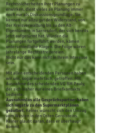
Rechtssicherheiten ihrer Planungen zu
erwirken, dient vieles an Planung immer
noch nur als Diskussionsgrundlage. Sie
kennen nur allzu gut den Widerstand, von
der Kreisverwaltung bis zu den Alt-
Eigentümern in Sarresdorf, der sich bereits
jetzt aufgetürmt hat. Würden die
Planungen fortgeführt werden, kämen
unterschiedliche Klagen. Die Folge wären
jahrelange Rechtsstreitereien.
Nicht nur das kann nicht in Ihrem Interesse
sein.
Mit allen entscheidenden Personen haben
wir uns, sogar mehrfach, getroffen. Mit
Ausnahme des scheidenden VG BM Pauly,
der sich bisher nur eines Briefkontakts
bediente.
Ausnahmslos alle Gesprächspartner haben
sich negativ zu den Supermarktplänen
geäußert.
Keiner wünscht sich den Umzug
vom Westen in den Osten Gerolsteins.
Keiner glaubt daran, dass er überhaupt
kommt.