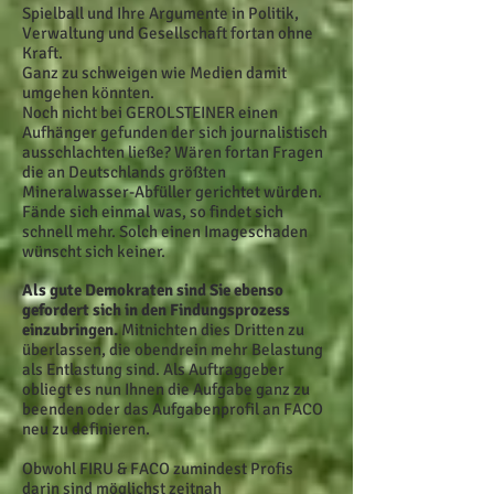
Spielball und Ihre Argumente in Politik,
Verwaltung und Gesellschaft fortan ohne
Kraft.
Ganz zu schweigen wie Medien damit
umgehen könnten.
Noch nicht bei GEROLSTEINER einen
Aufhänger gefunden der sich journalistisch
ausschlachten ließe? Wären fortan Fragen
die an Deutschlands größten
Mineralwasser-Abfüller gerichtet würden.
Fände sich einmal was, so findet sich
schnell mehr. Solch einen Imageschaden
wünscht sich keiner.
Als gute Demokraten sind Sie ebenso
gefordert sich in den Findungsprozess
einzubringen.
Mitnichten dies Dritten zu
überlassen, die obendrein mehr Belastung
als Entlastung sind. Als Auftraggeber
obliegt es nun Ihnen die Aufgabe ganz zu
beenden oder das Aufgabenprofil an FACO
neu zu definieren.
Obwohl FIRU & FACO zumindest Profis
darin sind möglichst zeitnah