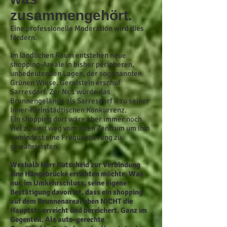
zusammengehört.
Eine professionelle Moderation wird dies
fördern.
Im ländlichen Raum entstehen neue
shopping-Areale in bisher peripheren,
unbedeutenden Lagen, der sogenannten
Grünen Wiese. Gerolstein erschuf
Sarresdorf. Zur Nr.1 würde das
Brunnengelände als Sarresdorf II zu seiner
Inner-Kleinstädtischen Konkurrenz.
Ein shopping dort wäre aber immer noch
viel zu weit weg vom alten Zentrum um ihm
zumindest eine Frequentierung zu
gewährleisten.
Weshalb Herr Kutscheid zur Verbindung
eine Hängebrücke errichten möchte. Was
nur, im Umkehrschluss, seine eigene
Bestätigung davon ist, dass ein shopping
auf dem Brunnenareal eben NICHT die
Hauptstr. erreicht und bereichert. Ganz im
Gegenteil. Als auto-gerechte