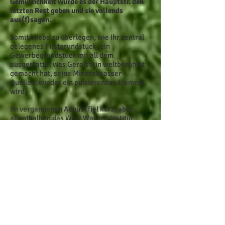
Gemütlichkeit würde es der Hauptstr. den
letzten Rest geben und sie vollends
aus(f)sagen.
Somit bliebe zu überlegen, wie Ihr zentral
gelegenes Filetgrundstück, ein
Gewerbegrundstück mit all dem
ausgestattet was Gerolstein weltberühmt
gemacht hat, seine Mineralwasser-
Quellen, wieder ein pulsierendes Element
wird.
Im vergangenen August fiel kurz, aber
allenthalben das Wort Wasser-Institut.
Wir alle wissen um seine soziale,
ökonomische, stadt- und
gesellschaftsbildende Bedeutung käme es
nach Gerolstein. Auch wegen seiner
Bedeutung
Forschung in eine
wissenschaftliche
Wüste