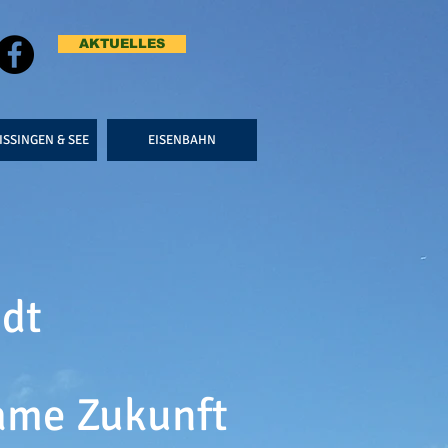
AKTUELLES
ISSINGEN & SEE
EISENBAHN
adt
n
ame Zukunft