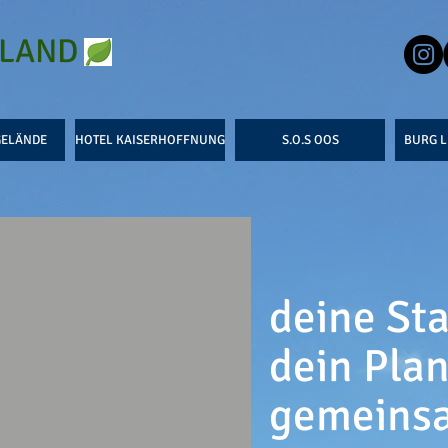
.LAND
ELÄNDE
HOTEL KAISERHOFFNUNG
S.O.S OOS
BURG L
deine St
dein Pla
gemeins